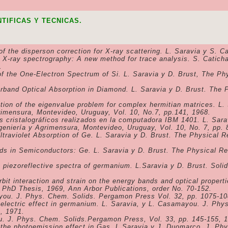
NTIFICAS Y TECNICAS.
t of the disperson correction for X-ray scattering. L. Saravia y S. 
in X-ray spectrography: A new method for trace analysis. S. Catich
.
of the One-Electron Spectrum of Si. L. Saravia y D. Brust, The Ph
erband Optical Absorption in Diamond. L. Saravia y D. Brust. The 
tion of the eigenvalue problem for complex hermitian matrices. L. 
rimensura, Montevideo, Uruguay, Vol. 10, No.7, pp.141, 1968.
s cristalográficos realizados en la computadora IBM 1401. L. Sara
ngeniería y Agrimensura, Montevideo, Uruguay, Vol. 10, No. 7, pp. 
Ultraviolet Absorption of Ge. L. Saravia y D. Brust. The Physical 
nds in Semiconductors: Ge. L. Saravia y D. Brust. The Physical Re
e piezoreflective spectra of germanium. L.Saravia y D. Brust. Sol
orbit interaction and strain on the energy bands and optical proper
 PhD Thesis, 1969, Ann Arbor Publications, order No. 70-152.
ayou. J. Phys. Chem. Solids. Pergamon Press Vol. 32, pp. 1075-10
toelectric effect in germanium. L. Saravia, y L. Casamayou. J. Ph
, 1971.
u. J. Phys. Chem. Solids.Pergamon Press, Vol. 33, pp. 145-155, 
d the photoemission effect in Gas. L.Saravia y J. Duomarco. J. P