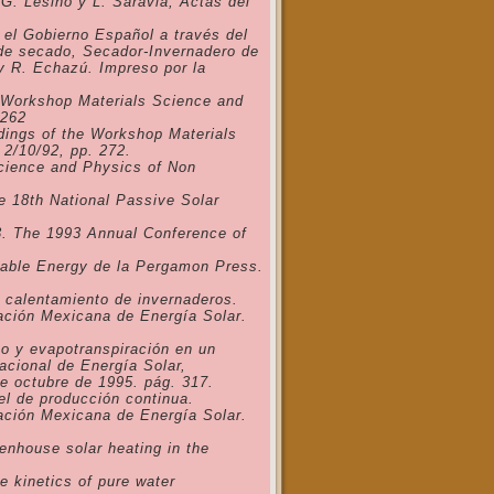
G. Lesino y L. Saravia, Actas del
r el Gobierno Español a través del
 de secado, Secador-Invernadero de
 y R. Echazú. Impreso por la
he Workshop Materials Science and
 262
edings of the Workshop Materials
2/10/92, pp. 272.
Science and Physics of Non
he 18th National Passive Solar
93. The 1993 Annual Conference of
ewable Energy de la Pergamon Press.
a calentamiento de invernaderos
.
ación Mexicana de Energía Solar.
co y evapotranspiración en un
acional de Energía Solar,
de octubre de 1995. pág. 317.
el de producción continua
.
ación Mexicana de Energía Solar.
enhouse solar heating in the
e kinetics of pure water