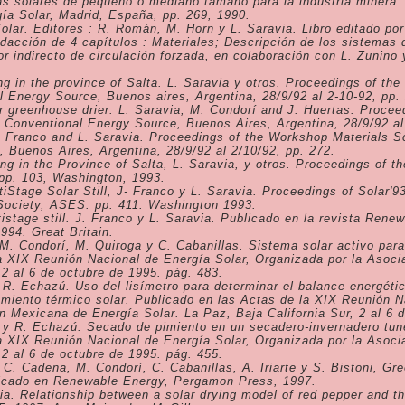
as solares de pequeño o mediano tamaño para la industria minera. 
ía Solar, Madrid, España, pp. 269, 1990.
olar. Editores : R. Román, M. Horn y L. Saravia. Libro editado po
dacción de 4 capítulos : Materiales; Descripción de los sistemas
or indirecto de circulación forzada, en colaboración con L. Zunino
ng in the province of Salta. L. Saravia y otros. Proceedings of t
 Energy Source, Buenos aires, Argentina, 28/9/92 al 2-10-92, pp.
ar greenhouse drier. L. Saravia, M. Condorí and J. Huertas. Proce
Conventional Energy Source, Buenos Aires, Argentina, 28/9/92 al 
. J. Franco and L. Saravia. Proceedings of the Workshop Materials 
 Buenos Aires, Argentina, 28/9/92 al 2/10/92, pp. 272.
g in the Province of Salta, L. Saravia, y otros. Proceedings of t
pp. 103, Washington, 1993.
tiStage Solar Still, J- Franco y L. Saravia. Proceedings of Solar'
Society, ASES. pp. 411. Washington 1993.
tistage still. J. Franco y L. Saravia. Publicado en la revista Ren
1994. Great Britain.
 M. Condorí, M. Quiroga y C. Cabanillas.
Sistema solar activo par
a XIX Reunión Nacional de Energía Solar, Organizada por la Asoci
 2 al 6 de octubre de 1995. pág. 483.
, R. Echazú.
Uso del lisímetro para determinar el balance energéti
miento térmico solar
. Publicado en las Actas de la XIX Reunión N
n Mexicana de Energía Solar. La Paz, Baja California Sur, 2 al 6 
a y R. Echazú
. Secado de pimiento en un secadero-invernadero tun
a XIX Reunión Nacional de Energía Solar, Organizada por la Asoci
 2 al 6 de octubre de 1995. pág. 455.
 C. Cadena, M. Condorí, C. Cabanillas, A. Iriarte y S. Bistoni,
Gre
cado en Renewable Energy, Pergamon Press, 1997.
a. Relationship between a solar drying model of red pepper and th