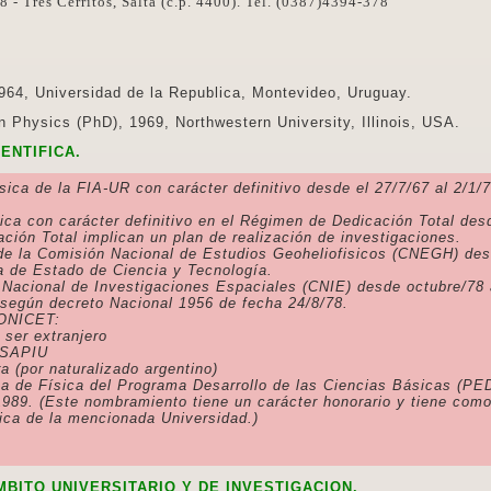
 - Tres Cerritos, Salta (c.p. 4400). Tel. (0387)4394-378
iversidad de la Republica, Montevideo, Uruguay.
s (PhD), 1969, Northwestern University, Illinois, USA.
ENTIFICA.
ísica de la FIA-UR con carácter definitivo desde el 27/7/67 al 2/1
sica con carácter definitivo en el Régimen de Dedicación Total des
ción Total implican un plan de realización de investigaciones.
 de la Comisión Nacional de Estudios Geoheliofisicos (CNEGH) de
a de Estado de Ciencia y Tecnología.
 Nacional de Investigaciones Espaciales (CNIE) desde octubre/78 
según decreto Nacional 1956 de fecha 24/8/78.
CONICET:
 ser extranjero
l SAPIU
a (por naturalizado argentino)
ea de Física del Programa Desarrollo de las Ciencias Básicas (PE
989. (Este nombramiento tiene un carácter honorario y tiene com
sica de la mencionada Universidad.)
MBITO UNIVERSITARIO Y DE INVESTIGACION.