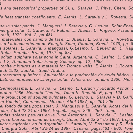
3.
ds and piezooptical properties of Si. L. Saravia. J. Phys. Chem. S
e heat transfer coefficients. E. Alanis, L. Saravia y L. Rovetta. S
ate in solar ponds. J. Mangussi, L.Saravia y G. Lesino. Solar Ene
nergía solar. L. Saravia, A. Fabris, E. Alanis, E. Frigerio. Actas
rasil, 1979, Vol. 2, pp.481.
materiales con cambio de fase. E. Alanis, L. Saravia, L. Rovetta,
eso Latinoamericano de Energía Solar, Paraiba, Brasil, 1979, pp. 
s solares. L. Saravia, J.Mangussi, G.Lesino, C. Bekerman, D. Rag
Solar, Paraiba, Brasil, 1979, pp.857.
sodium sulphate solar pond in Salta, Argentina. G. Lesino, L. Sara
r 1,2, American Solar Energy Society, pp. 12, 1982.
tonite mixtures as a material for Trombe walls. E.Alanis, L.Rovet
rch 1982, Jeddah, Saudi Arabia.
 reactores químicos. Aplicación a la producción de ácido bórico. G
o Latinoamericano de Energía Solar, Valparaíso, octubre 1986. Mem
 Germoplasma. L. Saravia, G. Lesino, L. Cardon y Ricardo Ashur. 
octubre 1986. Memoria Técnica, Tomo II, Sección E, pag. 124.
the production of sodium sulphate. G. Lesino, L. Saravia y D. Gall
olar Ponds", Cuernavaca, Mexico, Abril 1987, pp. 201-205.
 el fondo de una poza solar. J. Mangussi y L. Saravia. Actas del I
olar, Abril 22-24 de 1987, España, pags. 249 - 260, Tomo
ndas solares pasivas en la Puna Argentina. L. Saravia, G. Lesino,
greso Iberoamericano de Energía Solar, Abril 22-24 de 1987, Espa
uctos agrícolas en la Argentina, L. Saravia, V. Passamai y R. Ech
Energía Solar, Abril 22-24 de 1987, España, pags.481 - 500, Tomo
zas Solares. G. Lesino, G. Hannecke, L. Saravia y N. Salvo. Acta