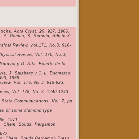
Caticha, Acta Cryst, 20, 927, 1966.
a, A. Ramos, S. Saravia, Adv.in X-
ysical Review, Vol.171, No.3, 916-
Physical Review, Vol. 170, No.3,
Saravia y D. Alía. Boletín de la
via, J. Salzberg y J. L. Duomarco.
893, 1968.
Review, Vol. 176, No.3, 915-923,
view, Vol. 178, No. 3, 1240-1243
id State Communications, Vol. 7, pp.
ties of some diamond type
86, 1971.
ys. Chem. Solids. Pergamon
1972.
hys. Chem. Solids.Pergamon Press,