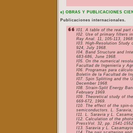
e) OBRAS Y PUBLICACIONES CIE
Publicaciones internacionales.
I01. A table of the real par
I02. Use of primary filters 
Ray Anal. 11, 105-113, 1968
I03. High-Resolution Study 
924, July 1968.
I04. Band Structure and Int
683-686, June 1968.
I05. On the numerical resolu
Facultad de Ingeniería y Ag
I06. Programas para cálculo
Boletín de la Facultad de I
I07. Spin Splitting and the 
December 1968.
I08. Strain-Split Energy Ba
February 1969.
I09. Theoretical study of th
669-672, 1969.
I10. The effect of the spin-
semiconductors. L. Saravia,
I11. L. Saravia y L. Casam
I12. Calculation of the pho
PressVol. 32, pp. 1541-1552
I13. Saravia y L. Casamayo
I14. The pair scattering an