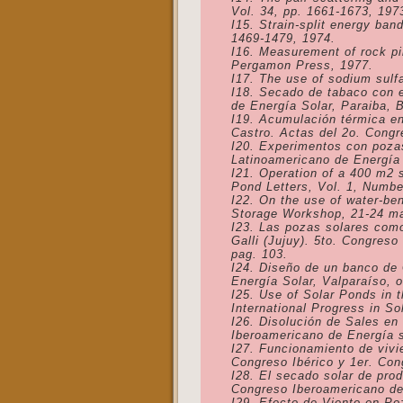
Vol. 34, pp. 1661-1673, 197
I15. Strain-split energy ban
1469-1479, 1974.
I16. Measurement of rock pil
Pergamon Press, 1977.
I17. The use of sodium sulf
I18. Secado de tabaco con e
de Energía Solar, Paraiba, B
I19. Acumulación térmica en 
Castro. Actas del 2o. Congr
I20. Experimentos con poza
Latinoamericano de Energía 
I21. Operation of a 400 m2 
Pond Letters, Vol. 1, Numbe
I22. On the use of water-ben
Storage Workshop, 21-24 ma
I23. Las pozas solares como
Galli (Jujuy). 5to. Congres
pag. 103.
I24. Diseño de un banco de
Energía Solar, Valparaíso, 
I25. Use of Solar Ponds in 
International Progress in S
I26. Disolución de Sales en
Iberoamericano de Energía s
I27. Funcionamiento de vivie
Congreso Ibérico y 1er. Con
I28. El secado solar de prod
Congreso Iberoamericano de 
I29. Efecto de Viento en Po