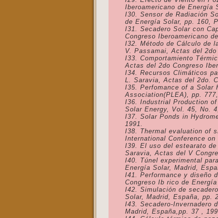
Iberoamericano de Energía S
I30. Sensor de Radiación So
de Energía Solar, pp. 160, P
I31. Secadero Solar con Cap
Congreso Iberoamericano de 
I32. Método de Cálculo de 
V. Passamai, Actas del 2do 
I33. Comportamiento Térmico
Actas del 2do Congreso Iber
I34. Recursos Climáticos pa
L. Saravia, Actas del 2do. 
I35. Perfomance of a Solar 
Association(PLEA), pp. 777,
I36. Industrial Production o
Solar Energy, Vol. 45, No. 4
I37. Solar Ponds in Hydrome
1991.
I38. Thermal evaluation of 
International Conference on
I39. El uso del estearato d
Saravia, Actas del V Congre
I40. Túnel experimental par
Energía Solar, Madrid, Espa
I41. Performance y diseño d
Congreso Ib rico de Energía
I42. Simulación de secadero
Solar, Madrid, España, pp. 
I43. Secadero-Invernadero d
Madrid, España,pp. 37 , 199