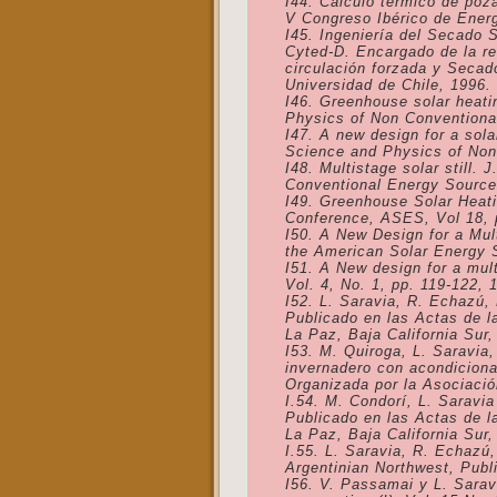
I44. Cálculo térmico de poz
V Congreso Ibérico de Energ
I45. Ingeniería del Secado S
Cyted-D. Encargado de la re
circulación forzada y Secad
Universidad de Chile, 1996.
I46. Greenhouse solar heati
Physics of Non Conventional
I47. A new design for a sol
Science and Physics of Non 
I48. Multistage solar still
Conventional Energy Source,
I49. Greenhouse Solar Heatin
Conference, ASES, Vol 18, 
I50. A New Design for a Mul
the American Solar Energy 
I51. A New design for a mul
Vol. 4, No. 1, pp. 119-122, 
I52. L. Saravia, R. Echazú,
Publicado en las Actas de l
La Paz, Baja California Sur,
I53. M. Quiroga, L. Saravia
invernadero con acondiciona
Organizada por la Asociació
I.54. M. Condorí, L. Saravi
Publicado en las Actas de l
La Paz, Baja California Sur,
I.55. L. Saravia, R. Echazú,
Argentinian Northwest,
Publi
I56. V. Passamai y L. Saravi