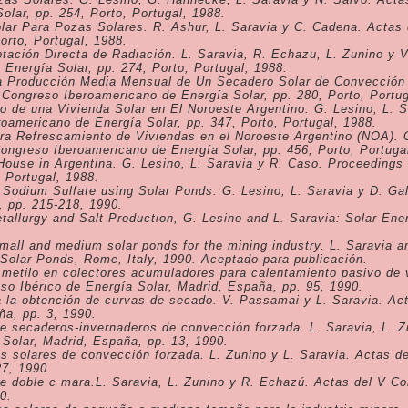
olar, pp. 254, Porto, Portugal, 1988.
lar Para Pozas Solares. R. Ashur, L. Saravia y C. Cadena. Actas
orto, Portugal, 1988.
tación Directa de Radiación. L. Saravia, R. Echazu, L. Zunino y 
Energía Solar, pp. 274, Porto, Portugal, 1988.
la Producción Media Mensual de Un Secadero Solar de Convección 
Congreso Iberoamericano de Energía Solar, pp. 280, Porto, Portug
 de una Vivienda Solar en El Noroeste Argentino. G. Lesino, L. 
oamericano de Energía Solar, pp. 347, Porto, Portugal, 1988.
ra Refrescamiento de Viviendas en el Noroeste Argentino (NOA). G.
Congreso Iberoamericano de Energía Solar, pp. 456, Porto, Portuga
House in Argentina. G. Lesino, L. Saravia y R. Caso. Proceedings
 Portugal, 1988.
f Sodium Sulfate using Solar Ponds. G. Lesino, L. Saravia y D. Gal
, pp. 215-218, 1990.
tallurgy and Salt Production, G. Lesino and L. Saravia: Solar Ener
small and medium solar ponds for the mining industry. L. Saravia a
 Solar Ponds, Rome, Italy, 1990. Aceptado para publicación.
e metilo en colectores acumuladores para calentamiento pasivo de 
so Ibérico de Energía Solar, Madrid, España, pp. 95, 1990.
a la obtención de curvas de secado. V. Passamai y L. Saravia. Ac
ña, pp. 3, 1990.
e secaderos-invernaderos de convección forzada. L. Saravia, L. 
 Solar, Madrid, España, pp. 13, 1990.
s solares de convección forzada. L. Zunino y L. Saravia. Actas de
27, 1990.
e doble c mara.L. Saravia, L. Zunino y R. Echazú. Actas del V Con
0.