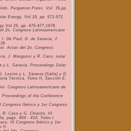
olids. Pergamon Press. Vol. 35,pp.
olar Energy, Vol.19, pp. 571-572.
rgy Vol.25, pp. 475-477,1978.
 del 2o. Congreso Latinoamericano
 I. De Paul, D. de Saravia, J.
839.
ot. Actas del 2o. Congreso
via, J. Mangussi y R. Caso. solar
ta y L. Saravia. Proceedings Solar
. Lesino y L. Saravia (Salta) y D.
oria Técnica, Tomo II, Sección E,
5to. Congreso Latinoamericano de
i. Proceedings of the Conference
II Congreso Ibérico y 1er Congreso
 R. Caso y G. Chiarito, III
ña, pags. 404 - 410, Tomo I.
azu. III Congreso Ibérico y 1er.
 II.
s del 2do. Congreso