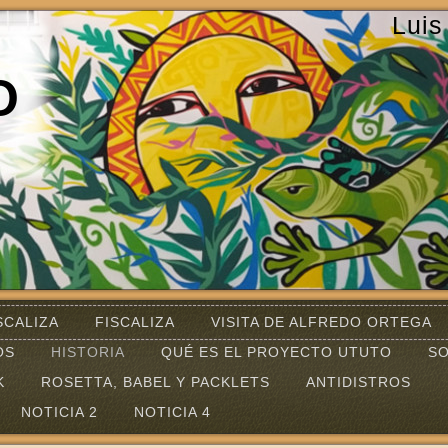
Luis
O
SCALIZA
FISCALIZA
VISITA DE ALFREDO ORTEGA
OS
HISTORIA
QUÉ ES EL PROYECTO UTUTO
SO
K
ROSETTA, BABEL Y PACKLETS
ANTIDISTROS
NOTICIA 2
NOTICIA 4