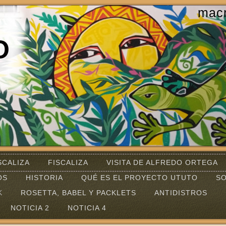
mac
O
SCALIZA
FISCALIZA
VISITA DE ALFREDO ORTEGA
OS
HISTORIA
QUÉ ES EL PROYECTO UTUTO
SO
K
ROSETTA, BABEL Y PACKLETS
ANTIDISTROS
NOTICIA 2
NOTICIA 4